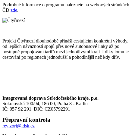
Podrobné informace o programu naleznete na webových stránkách
ČD
zde
.
Projekt Čtyřmezí dlouhodobě přináší cestujícím konkrétní výhody,
od lepších návazností spojů přes nové autobusové linky až po
postupné propojování tarifů mezi jednotlivými kraji. I díky tomu je
cestování po regionech jednodušší a pohodlnější než kdy dřív.
Integrovaná doprava Středočeského kraje, p.o.
Sokolovská 100/94, 186 00, Praha 8 - Karlín
IČ: 057 92 291, DIČ: CZ05792291
Přepravní kontrola
revizori@idsk.cz