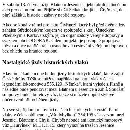
V sobotu 13. června ožije Blatno u Jesenice a jeho okolí jedinečnou
akcí pro celou rodinu. Přijďte si užít Setkání krajů na Čtyřmezí, den
plný zážitků, historie i zábavy napříč regiony.
Akce se koná v rámci projektu Čtyřmezí, který byl před dvěma lety
zahájen Středočeským krajem ve spolupráci s kraji Ústeckým,
Plzeňským a Karlovarským, jejich organizátory veřejné dopravy a
svazkem obcí ODORAK. Cílem projektu je postupně propojovat
města a obce napříč kraji a usnadňovat cestování veřejnou dopravou
bez ohledu na hranice regionů.
Nostalgické jízdy historických vlaků
Hlavním lákadlem dne budou jízdy historických vlaků, které zajistí
České dráhy. Těšit se můžete například na parní vlak v čele s
legendární lokomotivou 555.129 „Němka“, která vyjede z Plzně a
následně bude pendlovat mezi Blatnem u Jesenice a Žihlí. Součástí
soupravy bude i bufetový vůz, takže si můžete dopřát stylové
občerstvení přímo během jízdy.
Na své si přijdou i milovníci dalších historických skvostů. Parní
vlaky v čele s oblíbenou „Všudybylkou“ 354.195 vás svezou mezi
Jesenicí, Blatnem a Chyší. Chybět nebude ani ikonický motorový
vůz „Hurvínek“ M131.1515, který vyrazí na trasách Jesenice –