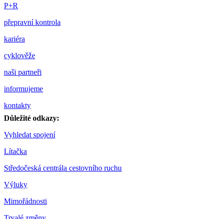
P+R
přepravní kontrola
kariéra
cyklověže
naši partneři
informujeme
kontakty
Důležité odkazy:
Vyhledat spojení
Lítačka
Středočeská centrála cestovního ruchu
Výluky
Mimořádnosti
Trvalé změny