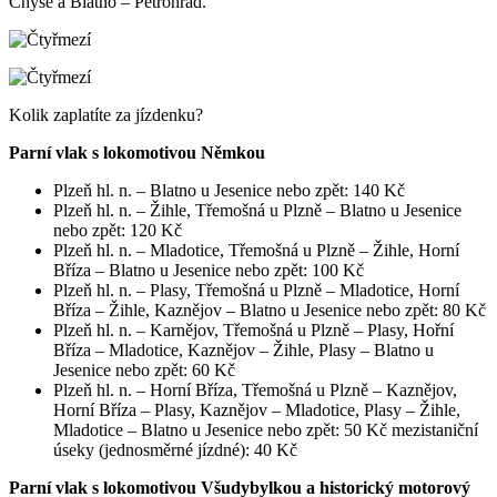
Chyše a Blatno – Petrohrad.
Kolik zaplatíte za jízdenku?
Parní vlak s lokomotivou Němkou
Plzeň hl. n. – Blatno u Jesenice nebo zpět: 140 Kč
Plzeň hl. n. – Žihle, Třemošná u Plzně – Blatno u Jesenice
nebo zpět: 120 Kč
Plzeň hl. n. – Mladotice, Třemošná u Plzně – Žihle, Horní
Bříza – Blatno u Jesenice nebo zpět: 100 Kč
Plzeň hl. n. – Plasy, Třemošná u Plzně – Mladotice, Horní
Bříza – Žihle, Kaznějov – Blatno u Jesenice nebo zpět: 80 Kč
Plzeň hl. n. – Karnějov, Třemošná u Plzně – Plasy, Hořní
Bříza – Mladotice, Kaznějov – Žihle, Plasy – Blatno u
Jesenice nebo zpět: 60 Kč
Plzeň hl. n. – Horní Bříza, Třemošná u Plzně – Kaznějov,
Horní Bříza – Plasy, Kaznějov – Mladotice, Plasy – Žihle,
Mladotice – Blatno u Jesenice nebo zpět: 50 Kč mezistaniční
úseky (jednosměrné jízdné): 40 Kč
Parní vlak s lokomotivou Všudybylkou a historický motorový