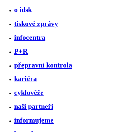
o idsk
tiskové zprávy
infocentra
P+R
přepravní kontrola
kariéra
cyklověže
naši partneři
informujeme