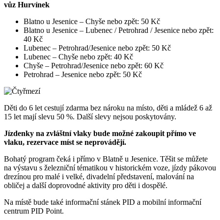
vůz Hurvínek
Blatno u Jesenice – Chyše nebo zpět: 50 Kč
Blatno u Jesenice – Lubenec / Petrohrad / Jesenice nebo zpět:
40 Kč
Lubenec – Petrohrad/Jesenice nebo zpět: 50 Kč
Lubenec – Chyše nebo zpět: 40 Kč
Chyše – Petrohrad/Jesenice nebo zpět: 60 Kč
Petrohrad – Jesenice nebo zpět: 50 Kč
Děti do 6 let cestují zdarma bez nároku na místo, děti a mládež 6 až
15 let mají slevu 50 %. Další slevy nejsou poskytovány.
Jízdenky na zvláštní vlaky bude možné zakoupit přímo ve
vlaku, rezervace míst se neprovádějí.
Bohatý program čeká i přímo v Blatně u Jesenice. Těšit se můžete
na výstavu s železniční tématikou v historickém voze, jízdy pákovou
drezínou pro malé i velké, divadelní představení, malování na
obličej a další doprovodné aktivity pro děti i dospělé.
Na místě bude také informační stánek PID a mobilní informační
centrum PID Point.