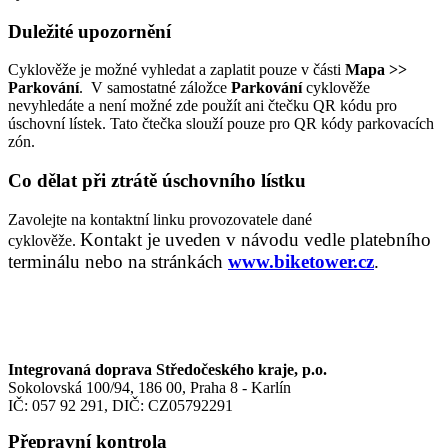
Duležité upozornění
Cyklověže je možné vyhledat a zaplatit pouze v části
Mapa >>
Parkování
. V samostatné záložce
Parkování
cyklověže
nevyhledáte a není možné zde použít ani čtečku QR kódu pro
úschovní lístek. Tato čtečka slouží pouze pro QR kódy parkovacích
zón.
Co dělat při ztrátě úschovního lístku
Zavolejte na kontaktní linku provozovatele dané
Kontakt je uveden v návodu vedle platebního
cyklověže.
terminálu nebo na stránkách
www.biketower.cz
.
Integrovaná doprava Středočeského kraje, p.o.
Sokolovská 100/94, 186 00, Praha 8 - Karlín
IČ: 057 92 291, DIČ: CZ05792291
Přepravní kontrola