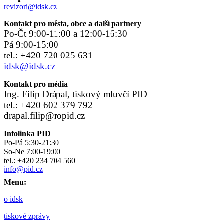
revizori@idsk.cz
Kontakt pro města, obce a další partnery
Po-Čt 9:00-11:00 a 12:00-16:30
Pá 9:00-15:00
tel.: +420 720 025 631
idsk@idsk.cz
Kontakt pro média
Ing. Filip Drápal, tiskový mluvčí PID
tel.: +420 602 379 792
drapal.filip@ropid.cz
Infolinka PID
Po-Pá 5:30-21:30
So-Ne 7:00-19:00
tel.: +420 234 704 560
info@pid.cz
Menu:
o idsk
tiskové zprávy