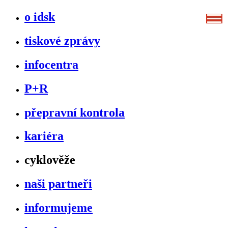
o idsk
tiskové zprávy
infocentra
P+R
přepravní kontrola
kariéra
cyklověže
naši partneři
informujeme