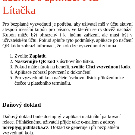
Lítačka
Pro bezplatné vyzvednutí je potřeba, aby uživatel měl v účtu aktivní
alespoň měsíční kupón pro pásmo, ve kterém se cyklověž nachází.
Kupón může být přirazený i k jinému zařízení, ale musí být v
uživatelském účtu.
Pokud splníte tyto podmínky, aplikace po načtení
QR kódu zobrazí informaci, že kolo lze vyzvednout zdarma.
Zvolíte
Zaplatit
.
Naskenujte QR kód
z úschovního lístku.
Pokud máte nárok na benefit,
zvolíte Chci vyzvednout kolo
.
Aplikace zobrazí potvrzení o dokončení.
Pro vyzvednutí kola načtete úschovní lístek přiložením ke
čtečce u platebního terminálu.
Daňový doklad
Daňový doklad bude dostupný v aplikaci u aktuální parkovací
relace. Přihlášenému uživateli přijde také e-mailem z adresy
noreply@pidlitacka.cz
. Doklad se generuje i při bezplatném
vyzvednutí kola.