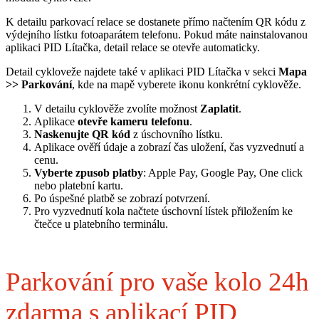
K detailu parkovací relace se dostanete přímo načtením QR kódu z
výdejního lístku fotoaparátem telefonu. Pokud máte nainstalovanou
aplikaci PID Lítačka, detail relace se otevře automaticky.
Detail cykloveže najdete také v aplikaci PID Lítačka v sekci
Mapa
>> Parkování
, kde na mapě vyberete ikonu konkrétní cyklověže.
V detailu cyklověže zvolíte možnost
Zaplatit
.
Aplikace
otevře kameru telefonu
.
Naskenujte QR kód
z úschovního lístku.
Aplikace ověří údaje a zobrazí čas uložení, čas vyzvednutí a
cenu.
Vyberte zpusob platby
: Apple Pay, Google Pay, One click
nebo platební kartu.
Po úspešné platbě se zobrazí potvrzení.
Pro vyzvednutí kola načtete úschovní lístek přiložením ke
čtečce u platebního terminálu.
Parkování pro vaše kolo 24h
zdarma s aplikací PID