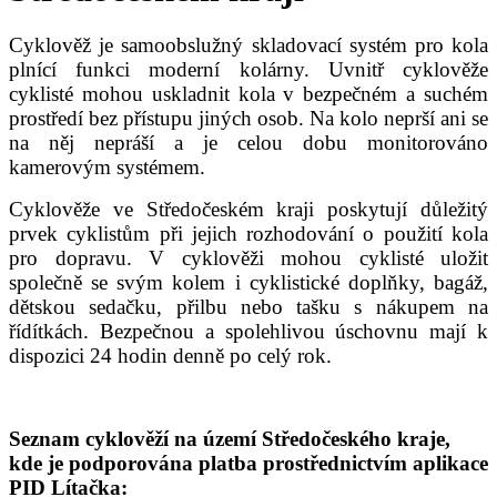
Cyklověž je samoobslužný skladovací systém pro kola
plnící funkci moderní kolárny. Uvnitř cyklověže
cyklisté mohou uskladnit kola v bezpečném a suchém
prostředí bez přístupu jiných osob. Na kolo neprší ani se
na něj nepráší a je celou dobu monitorováno
kamerovým systémem.
Cyklověže ve Středočeském kraji poskytují důležitý
prvek cyklistům při jejich rozhodování o použití kola
pro dopravu.
V cyklověži mohou cyklisté uložit
společně se svým kolem i cyklistické doplňky, bagáž,
dětskou sedačku, přilbu nebo tašku s nákupem na
řídítkách. Bezpečnou a spolehlivou úschovnu mají k
dispozici 24 hodin denně po celý rok.
Seznam cyklověží na území Středočeského kraje,
kde je podporována platba prostřednictvím aplikace
PID Lítačka: