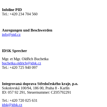
Infoline PID
Tel.: +420 234 704 560
Anregungen und Beschwerden
info@pid.cz
IDSK Sprecher
Mgr. et Mgr. Oldřich Buchetka
buchetka.oldrich@idsk.cz
Tel.: +420 725 940 097
Integrovaná doprava Středočeského kraje, p.o.
Sokolovská 100/94, 186 00, Praha 8 - Karlín
ID: 057 92 291, Steuernummer: CZ05792291
Tel.: +420 720 025 631
idsk@idsk.cz