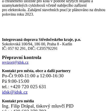
a chráněného uložiště pro kola v podobě krytých stojanů a
uzamykatelných cykloboxů včetně nabíjecího zařízení
pro elektrokola. Zahájení stavebních prací je plánováno na druhou
polovinu roku 2023.
Integrovaná doprava Středočeského kraje, p.o.
Sokolovská 100/94, 186 00, Praha 8 - Karlín
IČ: 057 92 291, DIČ: CZ05792291
Přepravní kontrola
revizori@idsk.cz
Kontakt pro města, obce a další partnery
Po-Čt 9:00-11:00 a 12:00-16:30
Pá 9:00-15:00
tel.: +420 720 025 631
idsk@idsk.cz
Kontakt pro média
Ing. Filip Drápal, tiskový mluvčí PID