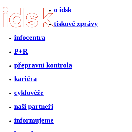
o idsk
tiskové zprávy
infocentra
P+R
přepravní kontrola
kariéra
cyklověže
naši partneři
informujeme