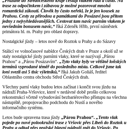
„Pražané do Středočeského kraje cestují vlakem rádi a často. Na
trase za odpočinkem i zábavou je možné pozorovat mnohá
romantická zákoutí. Člověk by často neřekl, že je jen kousek za
Prahou. Cesty za přírodou a památkami do Posázaví jsou přitom
jedny z nejvyhledávanějších. Cestovat tam navíc parním vlakem je
nevšedním bonusem navíc,“
říká Zdeněk Hřib, první náměstek
primátora hl. m. Prahy pro oblast dopravy.
Nostalgické jízdy – letos nově do Roztok u Prahy a do Sázavy
Stálicí ve volnočasové nabídce Českých drah v Praze a okolí už se
staly nostalgické jízdy parními vlaky, které se nazývají „Párou
Prahou“ a „Párou Posázavím“.
„Tyto vlaky byly ve většině loňských
termínů vyprodané téměř do posledního místa. Celkově jsme tak
loni svezli asi 5 tisíc výletníků,“
říká Jakub Goliáš, ředitel
Oblastního centra obchodu Střed Českých drah.
Všechny parní vlaky budou letos začínat i končit svou jízdu na
nádraží Praha-Vršovice, které v nedávné době prošlo celkovou
rekonstrukcí včetně vybudování bezbariérového přístupu na všechna
nástupiště, propojovacího podchodu do Nuslí a nového
informačního systému.
Letos bude upravena trasa jízdy
„Párou Prahou“.
„Tento vlak
pojede po nové polookružní trase z Vršovic přes Libeň do Roztok u
Prahy a odtud přes pražské hlavní nádraží zpět do Vršovic. Po