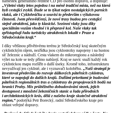
náměstek generálního ředitele ČD pro osobní dopravu, a doplňuje:
„Výletní vlaky letos pojedou i na méně tradiční místa, než na která
byli cestující zvyklí. Bude se to týkat nejen nostalgických parních
vlaků, ale i Cyklohráčku a souvisí to především s výlukovou
činností. Jsem přesvědčený, že nové trasy budou pro cestující
stejně atraktivní, jako ty klasické. Sezónní vlaky jsou díky
speciálním vozům vhodné i k přepravě kol. Naše vlaky tak
zpřístupňují řadu turisticky atraktivních lokalit v Praze a
Středočeském kraji.“
I díky většinou přívětivému terénu je Středočeský kraj skutečným
cyklistickým rájem, nezřídka jsou cyklostezky napojeny i na hustou
síť železnic a nádraží. Cesta vlakem do mikroregionu a následný
výlet na kole se tedy přímo nabízejí. Kraj se navíc snaží každý rok
cyklistickou mapu rozšířit o další úseky. Kromě toho, infrastrukturu
nevyužívají jen cyklisté, ale i vyznavači koloběhu.
„Naší strategií je
investovat především do rozvoje dálkových páteřních cyklotras,
které se napojují do dalších krajů. Dalšími prioritami je budování
páteřních regionálních tras a cyklotrasy do propojovacích bodů na
hranici Prahy. Mix průběžného dobudovávání stezek, jejich
dostupnost z množství železničních stanic a řada přírodních
i architektonických krás, dělá z našeho kraje skutečně atraktivní
region,“
podotýká Petr Borecký, radní Středočeského kraje pro
oblast veřejné dopravy.