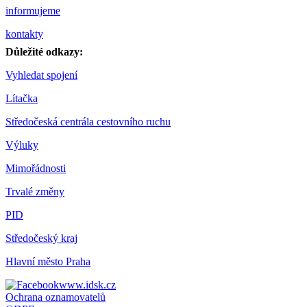
informujeme
kontakty
Důležité odkazy:
Vyhledat spojení
Lítačka
Středočeská centrála cestovního ruchu
Výluky
Mimořádnosti
Trvalé změny
PID
Středočeský kraj
Hlavní město Praha
www.idsk.cz
Ochrana oznamovatelů