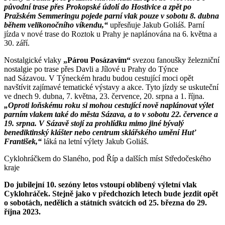
původní trase přes Prokopské údolí do Hostivice a zpět po
Pražském Semmeringu pojede parní vlak pouze v sobotu 8. dubna
během velikonočního víkendu,“
upřesňuje Jakub Goliáš. Parní
jízda v nové trase do Roztok u Prahy je naplánována na 6. května a
30. září.
Nostalgické vlaky
„Párou Posázavím“
svezou fanoušky železniční
nostalgie po trase přes Davli a Jílové u Prahy do Týnce
nad Sázavou. V Týneckém hradu budou cestující moci opět
navštívit zajímavé tematické výstavy a akce. Tyto jízdy se uskuteční
ve dnech 9. dubna, 7. května, 23. července, 20. srpna a 1. října.
„Oproti loňskému roku si mohou cestující nově naplánovat výlet
parním vlakem také do města Sázava, a to v sobotu 22. července a
19. srpna. V Sázavě stojí za prohlídku mimo jiné bývalý
benediktinský klášter nebo centrum sklářského umění Huť
František,“
láká na letní výlety Jakub Goliáš.
Cyklohráčkem do Slaného, pod Říp a dalších míst Středočeského
kraje
Do jubilejní 10. sezóny letos vstoupí oblíbený výletní vlak
Cyklohráček. Stejně jako v předchozích letech bude jezdit opět
o sobotách, nedělích a státních svátcích od 25. března do 29.
října 2023.