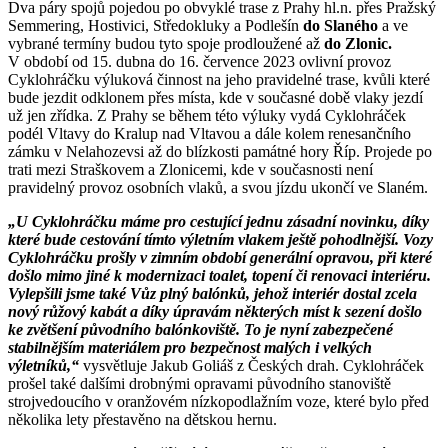
Dva páry spojů pojedou po obvyklé trase z Prahy hl.n. přes Pražský
Semmering, Hostivici, Středokluky a Podlešín
do Slaného
a ve
vybrané termíny budou tyto spoje prodloužené až
do Zlonic.
V období od 15. dubna do 16. července 2023 ovlivní provoz
Cyklohráčku výluková činnost na jeho pravidelné trase, kvůli které
bude jezdit odklonem přes místa, kde v současné době vlaky jezdí
už jen zřídka. Z Prahy se během této výluky vydá Cyklohráček
podél Vltavy do Kralup nad Vltavou a dále kolem renesančního
zámku v Nelahozevsi až do blízkosti památné hory Říp. Projede po
trati mezi Straškovem a Zlonicemi, kde v současnosti není
pravidelný provoz osobních vlaků, a svou jízdu ukončí ve Slaném.
„U Cyklohráčku máme pro cestující jednu zásadní novinku, díky
které bude cestování tímto výletním vlakem ještě pohodlnější. Vozy
Cyklohráčku prošly v zimním období generální opravou, při které
došlo mimo jiné k modernizaci toalet, topení či renovaci interiéru.
Vylepšili jsme také Vůz plný balónků, jehož interiér dostal zcela
nový růžový kabát a díky úpravám některých míst k sezení došlo
ke zvětšení původního balónkoviště. To je nyní zabezpečené
stabilnějším materiálem pro bezpečnost malých i velkých
výletníků,“
vysvětluje Jakub Goliáš z Českých drah. Cyklohráček
prošel také dalšími drobnými opravami původního stanoviště
strojvedoucího v oranžovém nízkopodlažním voze, které bylo před
několika lety přestavěno na dětskou hernu.