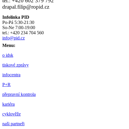
tel.: +420 602 379 792
drapal.filip@ropid.cz
Infolinka PID
Po-Pá 5:30-21:30
So-Ne 7:00-19:00
tel.: +420 234 704 560
info@pid.cz
Menu:
o idsk
tiskové zprávy
infocentra
P+R
přepravní kontrola
kariéra
cyklověže
naši partneři