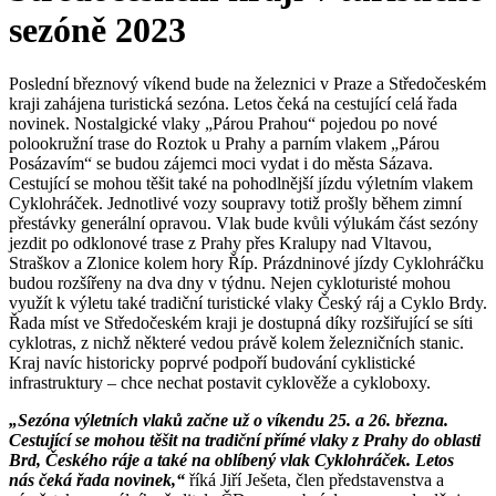
sezóně 2023
Poslední březnový víkend bude na železnici v Praze a Středočeském
kraji zahájena turistická sezóna. Letos čeká na cestující celá řada
novinek. Nostalgické vlaky „Párou Prahou“ pojedou po nové
polookružní trase do Roztok u Prahy a parním vlakem „Párou
Posázavím“ se budou zájemci moci vydat i do města Sázava.
Cestující se mohou těšit také na pohodlnější jízdu výletním vlakem
Cyklohráček. Jednotlivé vozy soupravy totiž prošly během zimní
přestávky generální opravou. Vlak bude kvůli výlukám část sezóny
jezdit po odklonové trase z Prahy přes Kralupy nad Vltavou,
Straškov a Zlonice kolem hory Říp. Prázdninové jízdy Cyklohráčku
budou rozšířeny na dva dny v týdnu. Nejen cykloturisté mohou
využít k výletu také tradiční turistické vlaky Český ráj a Cyklo Brdy.
Řada míst ve Středočeském kraji je dostupná díky rozšiřující se síti
cyklotras, z nichž některé vedou právě kolem železničních stanic.
Kraj navíc historicky poprvé podpoří budování cyklistické
infrastruktury – chce nechat postavit cyklověže a cykloboxy.
„Sezóna výletních vlaků začne už o víkendu 25. a 26. března.
Cestující se mohou těšit na tradiční přímé vlaky z Prahy do oblasti
Brd, Českého ráje a také na oblíbený vlak Cyklohráček. Letos
nás čeká řada novinek,“
říká Jiří Ješeta, člen představenstva a