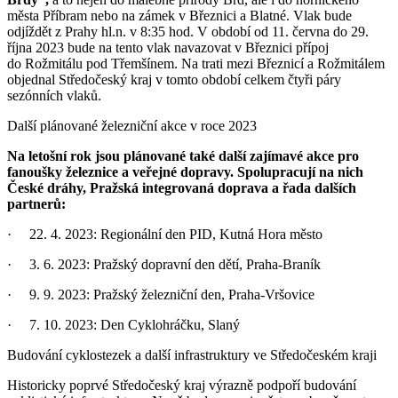
města Příbram nebo na zámek v Březnici a Blatné. Vlak bude
odjíždět z Prahy hl.n. v 8:35 hod. V období od 11. června do 29.
října 2023 bude na tento vlak navazovat v Březnici přípoj
do Rožmitálu pod Třemšínem. Na trati mezi Březnicí a Rožmitálem
objednal Středočeský kraj v tomto období celkem čtyři páry
sezónních vlaků.
Další plánované železniční akce v roce 2023
Na letošní rok jsou plánované také další zajímavé akce pro
fanoušky železnice a veřejné dopravy. Spolupracují na nich
České dráhy, Pražská integrovaná doprava a řada dalších
partnerů:
· 22. 4. 2023: Regionální den PID, Kutná Hora město
· 3. 6. 2023: Pražský dopravní den dětí, Praha-Braník
· 9. 9. 2023: Pražský železniční den, Praha-Vršovice
· 7. 10. 2023: Den Cyklohráčku, Slaný
Budování cyklostezek a další infrastruktury ve Středočeském kraji
Historicky poprvé Středočeský kraj výrazně podpoří budování