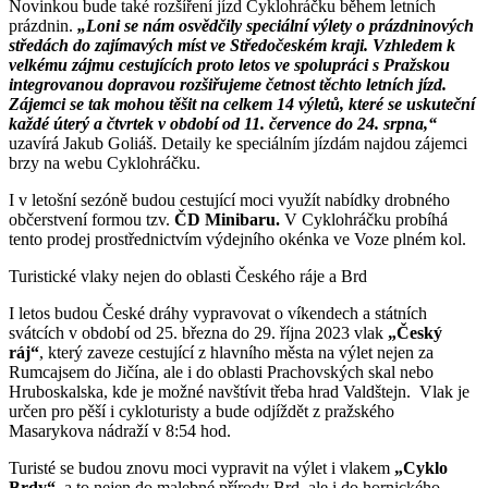
Novinkou bude také rozšíření jízd Cyklohráčku během letních
prázdnin.
„Loni se nám osvědčily speciální výlety o prázdninových
středách do zajímavých míst ve Středočeském kraji. Vzhledem k
velkému zájmu cestujících proto letos ve spolupráci s Pražskou
integrovanou dopravou rozšiřujeme četnost těchto letních jízd.
Zájemci se tak mohou těšit na celkem 14 výletů, které se uskuteční
každé úterý a čtvrtek v období od 11. července do 24. srpna,“
uzavírá Jakub Goliáš. Detaily ke speciálním jízdám najdou zájemci
brzy na webu Cyklohráčku.
I v letošní sezóně budou cestující moci využít nabídky drobného
občerstvení formou tzv.
ČD Minibaru.
V Cyklohráčku probíhá
tento prodej prostřednictvím výdejního okénka ve Voze plném kol.
Turistické vlaky nejen do oblasti Českého ráje a Brd
I letos budou České dráhy vypravovat o víkendech a státních
svátcích v období od 25. března do 29. října 2023 vlak
„Český
ráj“
, který zaveze cestující z hlavního města na výlet nejen za
Rumcajsem do Jičína, ale i do oblasti Prachovských skal nebo
Hruboskalska, kde je možné navštívit třeba hrad Valdštejn. Vlak je
určen pro pěší i cykloturisty a bude odjíždět z pražského
Masarykova nádraží v 8:54 hod.
Turisté se budou znovu moci vypravit na výlet i vlakem
„Cyklo
Brdy“,
a to nejen do malebné přírody Brd, ale i do hornického