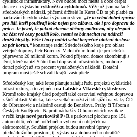
cyklistické infrastruktury. Nově budou moci města a obce čerpat
dotace na výstavbu
cyklověží a cykloboxů.
Věže už jsou na řadě
středočeských nádraží, přičemž držitelé In Karet ČD tu při platbě za
parkování bicyklu získají výraznou slevu.
„Je to velmi dobrá zpráva
pro lidi, kteří používají kola nejen pro zábavu, ale i pro dopravu do
práce. Je jasné, že pokud chceme občany motivovat, aby alespoň
na část své cesty použili kolo, nesmí se bát nechat na nádraží
dražší bicykly. Věže i boxy nabízí velmi bezpečné uložení doslova
za pár korun,“
konstatuje radní Středočeského kraje pro oblast
veřejné dopravy Petr Borecký. V dotačním fondu je pro letošek
připraveno 20 milionů korun. Pokud příjemci dotace zkombinují s
těmi, které nabízí Státní fond dopravní infrastruktury, mohou z
dotací pokrýt až sto procent vynaložených nákladů. Dotační
program musí ještě schválit krajští zastupitelé.
Středočeský kraj také letos plánuje zahájit řadu projektů cyklistické
infrastruktury, a to zejména
na Labské a Vltavské cyklostezce.
Kromě toho krajský úřad podpoří také cestování veřejnou dopravou
z širší oblasti Voticka, kde se velké množství lidí sjíždí na vlaky ČD
do Olbramovic a následně cestují do Benešova, Prahy či Tábora a
Českých Budějovic. Naproti nádraží v Olbramovicích vznikne
v režii kraje
nové parkoviště P+R
s parkovací plochou pro 151
automobilů, včetně potřebného vybavení nabíječek na
elektromobily. Součástí projektu budou stavební úpravy
přednádražního prostoru, tj. výstavba autobusového obratiště