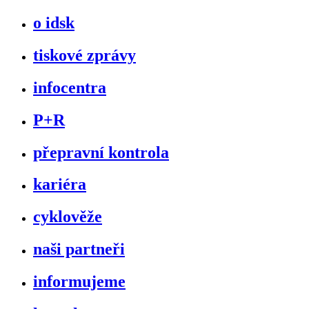
o idsk
tiskové zprávy
infocentra
P+R
přepravní kontrola
kariéra
cyklověže
naši partneři
informujeme