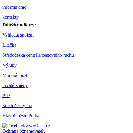
informujeme
kontakty
Důležité odkazy:
Vyhledat spojení
Lítačka
Středočeská centrála cestovního ruchu
Výluky
Mimořádnosti
Trvalé změny
PID
Středočeský kraj
Hlavní město Praha
www.idsk.cz
Ochrana oznamovatelů