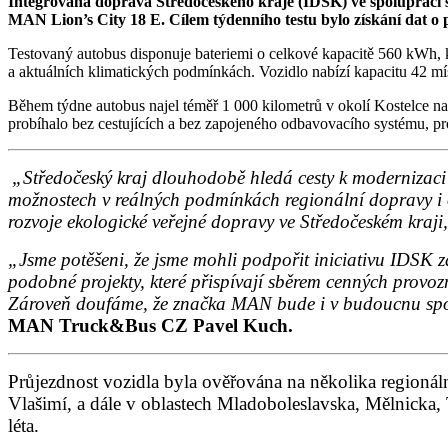
Integrovaná doprava Středočeského kraje (IDSK) ve spolupráci 
MAN Lion’s City 18 E. Cílem týdenního testu bylo získání dat o
Testovaný autobus disponuje bateriemi o celkové kapacitě 560 kWh, kt
a aktuálních klimatických podmínkách. Vozidlo nabízí kapacitu 42 míst
Během týdne autobus najel téměř 1 000 kilometrů v okolí Kostelce na
probíhalo bez cestujících a bez zapojeného odbavovacího systému, p
„Středočeský kraj dlouhodobě hledá cesty k modernizaci
možnostech v reálných podmínkách regionální dopravy i o
rozvoje ekologické veřejné dopravy ve Středočeském kraji
„Jsme potěšeni, že jsme mohli podpořit iniciativu IDSK z
podobné projekty, které přispívají sběrem cenných provoz
Zároveň doufáme, že značka MAN bude i v budoucnu spoleh
MAN Truck&Bus CZ Pavel Kuch.
Průjezdnost vozidla byla ověřována na několika regionál
Vlašimí, a dále v oblastech Mladoboleslavska, Mělnicka, 
léta.