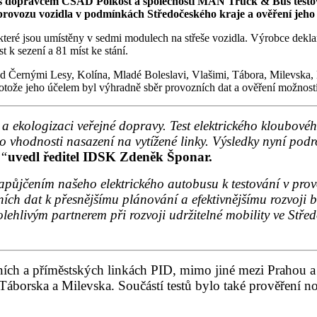
s dopravcem ČSAD Polkost a společností MAN Truck & Bus testova
 provozu vozidla v podmínkách Středočeského kraje a ověření jeho
eré jsou umístěny v sedmi modulech na střeše vozidla. Výrobce deklaruj
 k sezení a 81 míst ke stání.
d Černými Lesy, Kolína, Mladé Boleslavi, Vlašimi, Tábora, Milevska, 
rotože jeho účelem byl výhradně sběr provozních dat a ověření možnos
 a ekologizaci veřejné dopravy. Test elektrického kloubov
 vhodnosti nasazení na vytížené linky. Výsledky nyní pod
,“
uvedl ředitel IDSK Zdeněk Šponar.
apůjčením našeho elektrického autobusu k testování v prov
ních dat k přesnějšímu plánování a efektivnějšímu rozvoji
livým partnerem při rozvoji udržitelné mobility ve Středo
ních a příměstských linkách PID, mimo jiné mezi Prahou a
Táborska a Milevska. Součástí testů bylo také prověření n