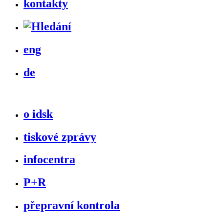
kontakty
eng
de
o idsk
tiskové zprávy
infocentra
P+R
přepravní kontrola