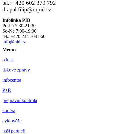
tel.: +420 602 379 792
drapal.filip@ropid.cz
Infolinka PID
Po-Pá 5:30-21:30
So-Ne 7:00-19:00
tel.: +420 234 704 560
info@pid.cz
Menu:
o idsk
tiskové zprávy
infocentra
P+R
přepravní kontrola
kariéra
cyklověže
naši partneři