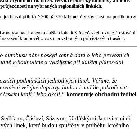
la v týdnu od 16. do 23. června elektrický kloubový autobus
 průjezdnosti na vybraných regionálních linkách.
e dojezd přibližně 300 až 350 kilometrů v závislosti na profilu trasy
Brandýsa nad Labem a dalších lokalit Středočeského kraje. Testování
tí nasazení kloubového vozu na vybraných příměstských trasách.
ého autobusu nám poskytl cenná data o jeho provozních
robně vyhodnotíme a využijeme při dalším plánování
ozních podmínkách jednotlivých linek. Věříme, že
 bezemisní veřejné dopravy, budou i nadále pokračovat.
českém kraji i jeho okolí,“
komentuje obchodní ředitel
 Sedlčany, Čáslaví, Sázavou, Uhlířskými Janovicemi či
ových linek, které budou spuštěny v průběhu letošního