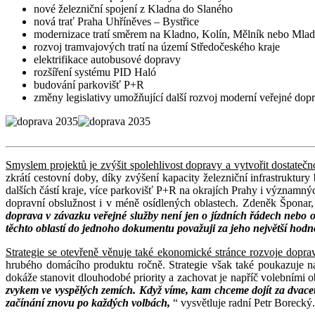
nové železniční spojení z Kladna do Slaného
nová trať Praha Uhříněves – Bystřice
modernizace tratí směrem na Kladno, Kolín, Mělník nebo Mla
rozvoj tramvajových tratí na území Středočeského kraje
elektrifikace autobusové dopravy
rozšíření systému PID Haló
budování parkovišť P+R
změny legislativy umožňující další rozvoj moderní veřejné dop
Smyslem projektů je zvýšit spolehlivost dopravy a vytvořit dostatečn
zkrátí cestovní doby, díky zvýšení kapacity železniční infrastruktu
dalších částí kraje, více parkovišť P+R na okrajích Prahy i významn
dopravní obslužnost i v méně osídlených oblastech. Zdeněk Šponar, 
doprava v závazku veřejné služby není jen o jízdních řádech nebo o
těchto oblastí do jednoho dokumentu považuji za jeho největší hodn
Strategie se otevřeně věnuje také ekonomické stránce rozvoje dopra
hrubého domácího produktu ročně. Strategie však také poukazuje n
dokáže stanovit dlouhodobé priority a zachovat je napříč volebními 
zvykem ve vyspělých zemích. Když víme, kam chceme dojít za dvacet 
začínání znovu po každých volbách,
“ vysvětluje radní Petr Borecký.