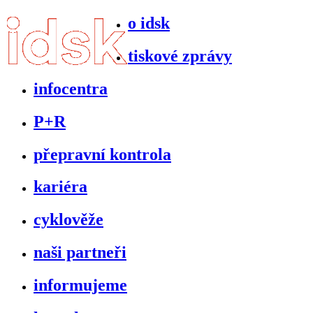
o idsk
tiskové zprávy
infocentra
P+R
přepravní kontrola
kariéra
cyklověže
naši partneři
informujeme