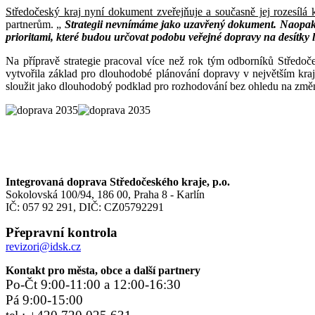
Středočeský kraj nyní dokument zveřejňuje a současně jej rozesílá
partnerům. „
Strategii nevnímáme jako uzavřený dokument. Naopak ji
prioritami, které budou určovat podobu veřejné dopravy na desítky 
Na přípravě strategie pracoval více než rok tým odborníků Středoče
vytvořila základ pro dlouhodobé plánování dopravy v největším kra
sloužit jako dlouhodobý podklad pro rozhodování bez ohledu na změn
Integrovaná doprava Středočeského kraje, p.o.
Sokolovská 100/94, 186 00, Praha 8 - Karlín
IČ: 057 92 291, DIČ: CZ05792291
Přepravní kontrola
revizori@idsk.cz
Kontakt pro města, obce a další partnery
Po-Čt 9:00-11:00 a 12:00-16:30
Pá 9:00-15:00