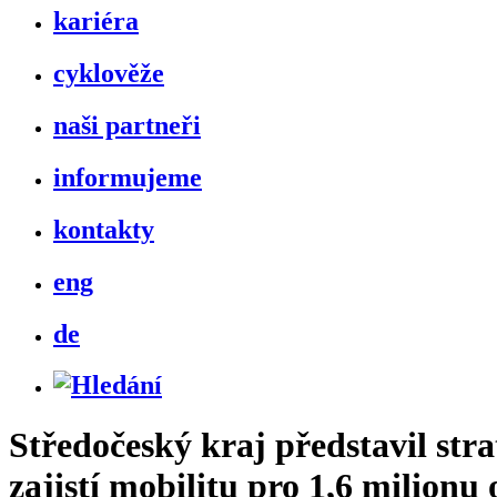
kariéra
cyklověže
naši partneři
informujeme
kontakty
eng
de
Středočeský kraj představil st
zajistí mobilitu pro 1,6 milionu