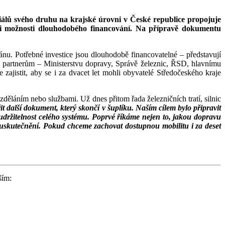
iálů svého druhu na krajské úrovni v České republice propojuje
 i možnosti dlouhodobého financování. Na přípravě dokumentu
nu. Potřebné investice jsou dlouhodobě financovatelné – představují
ým partnerům – Ministerstvu dopravy, Správě železnic, ŘSD, hlavnímu
zajistit, aby se i za dvacet let mohli obyvatelé Středočeského kraje
vzděláním nebo službami. Už dnes přitom řada železničních tratí, silnic
it další dokument, který skončí v šuplíku. Naším cílem bylo připravit
udržitelnost celého systému. Poprvé říkáme nejen to, jakou dopravu
 neuskutečnění. Pokud chceme zachovat dostupnou mobilitu i za deset
ším: