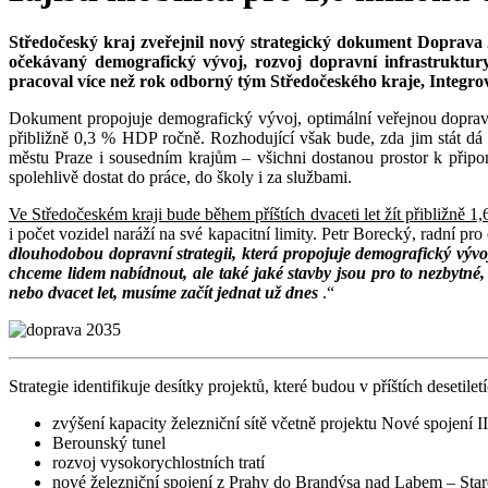
Středočeský kraj zveřejnil nový strategický dokument Doprava 
očekávaný demografický vývoj, rozvoj dopravní infrastruktu
pracoval více než rok odborný tým Středočeského kraje, Integrov
Dokument propojuje demografický vývoj, optimální veřejnou dopravu,
přibližně 0,3 % HDP ročně. Rozhodující však bude, zda jim stát dá 
městu Praze i sousedním krajům – všichni dostanou prostor k připomí
spolehlivě dostat do práce, do školy i za službami.
Ve Středočeském kraji bude během příštích dvaceti let žít přibližně 1
i počet vozidel naráží na své kapacitní limity. Petr Borecký, radní pro
dlouhodobou dopravní strategii, která propojuje demografický vývo
chceme lidem nabídnout, ale také jaké stavby jsou pro to nezbytné,
nebo dvacet let, musíme začít jednat už dnes
.“
Strategie identifikuje desítky projektů, které budou v příštích desetil
zvýšení kapacity železniční sítě včetně projektu Nové spojení II
Berounský tunel
rozvoj vysokorychlostních tratí
nové železniční spojení z Prahy do Brandýsa nad Labem – Star