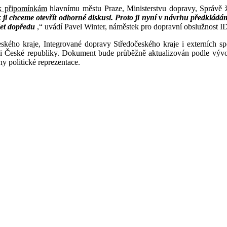
 k připomínkám
hlavnímu městu Praze, Ministerstvu dopravy, Správě že
 chceme otevřít odborné diskusi. Proto ji nyní v návrhu předkládáme
let dopředu
,“ uvádí Pavel Winter, náměstek pro dopravní obslužnost 
ského kraje, Integrované dopravy Středočeského kraje i externích sp
ji České republiky. Dokument bude průběžně aktualizován podle vývo
y politické reprezentace.