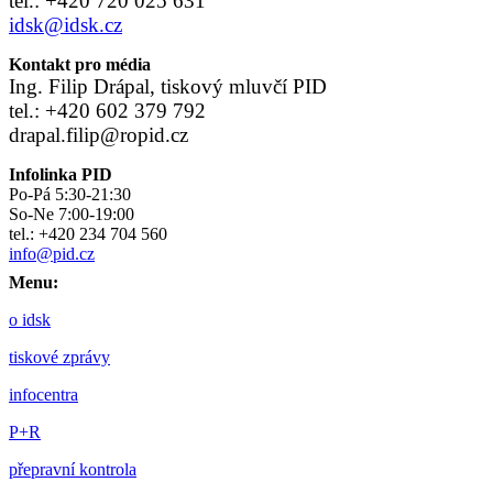
tel.: +420 720 025 631
idsk@idsk.cz
Kontakt pro média
Ing. Filip Drápal, tiskový mluvčí PID
tel.: +420 602 379 792
drapal.filip@ropid.cz
Infolinka PID
Po-Pá 5:30-21:30
So-Ne 7:00-19:00
tel.: +420 234 704 560
info@pid.cz
Menu:
o idsk
tiskové zprávy
infocentra
P+R
přepravní kontrola