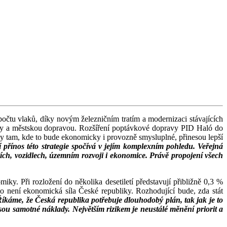
počtu vlaků, díky novým železničním tratím a modernizaci stávajících
tobusy a městskou dopravou. Rozšíření poptávkové dopravy PID Haló do
sy tam, kde to bude ekonomicky i provozně smysluplné, přinesou lepší
í přínos této strategie spočívá v jejím komplexním pohledu. Veřejná
iích, vozidlech, územním rozvoji i ekonomice. Právě propojení všech
ky. Při rozložení do několika desetiletí představují přibližně 0,3 %
 není ekonomická síla České republiky. Rozhodující bude, zda stát
íkáme, že Česká republika potřebuje dlouhodobý plán, tak jak je to
sou samotné náklady. Největším rizikem je neustálé měnění priorit a