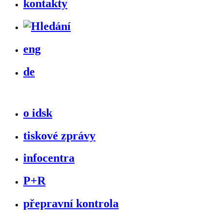
kontakty
eng
de
o idsk
tiskové zprávy
infocentra
P+R
přepravní kontrola