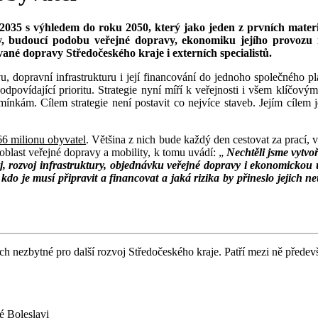
2035 s výhledem do roku 2050, který jako jeden z prvních mater
ry, budoucí podobu veřejné dopravy, ekonomiku jejího provozu
ané dopravy Středočeského kraje i externích specialistů.
 dopravní infrastrukturu i její financování do jednoho společného plá
odpovídající prioritu. Strategie nyní míří k veřejnosti i všem klíčov
nkám. Cílem strategie není postavit co nejvíce staveb. Jejím cílem je 
,66 milionu obyvatel
. Většina z nich bude každý den cestovat za prací, 
 oblast veřejné dopravy a mobility, k tomu uvádí: „
Nechtěli jsme vytvoř
j, rozvoj infrastruktury, objednávku veřejné dopravy i ekonomickou 
 kdo je musí připravit a financovat a jaká rizika by přineslo jejich
etích nezbytné pro další rozvoj Středočeského kraje. Patří mezi ně předev
é Boleslavi