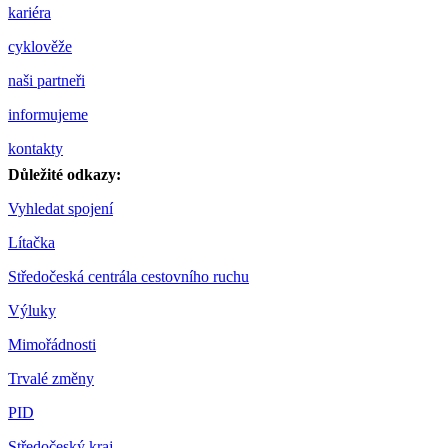
kariéra
cyklověže
naši partneři
informujeme
kontakty
Důležité odkazy:
Vyhledat spojení
Lítačka
Středočeská centrála cestovního ruchu
Výluky
Mimořádnosti
Trvalé změny
PID
Středočeský kraj