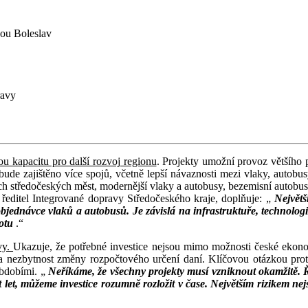
dou Boleslav
ravy
ou kapacitu pro další rozvoj regionu
. Projekty umožní provoz většího 
ry bude zajištěno více spojů, včetně lepší návaznosti mezi vlaky, au
ých středočeských měst, modernější vlaky a autobusy, bezemisní autobu
ředitel Integrované dopravy Středočeského kraje, doplňuje: „
Největš
bjednávce vlaků a autobusů. Je závislá na infrastruktuře, technolog
otu
.“
vy.
Ukazuje, že potřebné investice nejsou mimo možnosti české ekonomi
a nezbytnost změny rozpočtového určení daní. Klíčovou otázkou proto
obdobími. „
Neříkáme, že všechny projekty musí vzniknout okamžitě. Ř
let, můžeme investice rozumně rozložit v čase. Největším rizikem nej