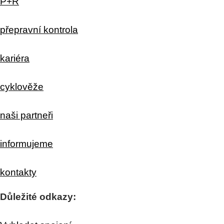
P+R
přepravní kontrola
kariéra
cyklověže
naši partneři
informujeme
kontakty
Důležité odkazy: