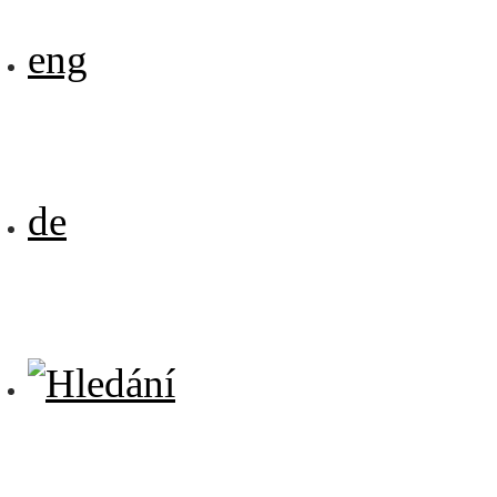
eng
de