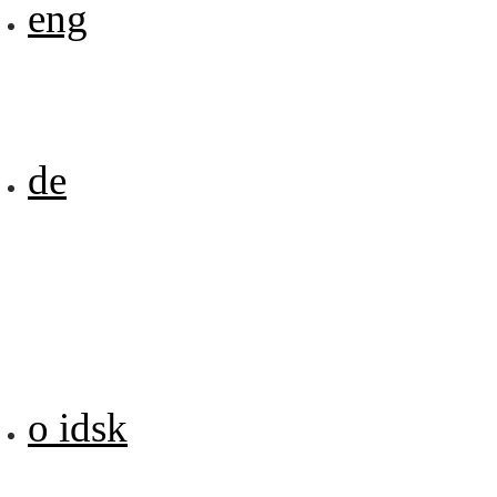
eng
de
o idsk