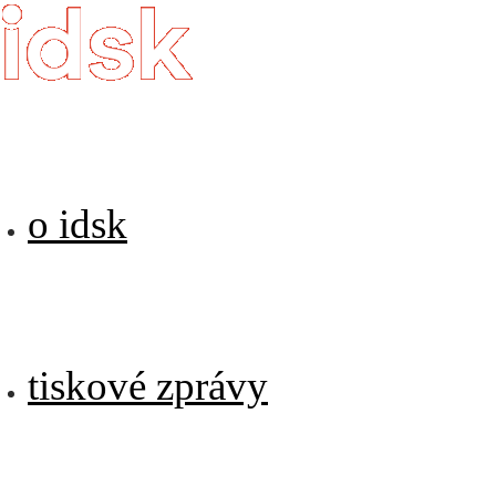
o idsk
tiskové zprávy