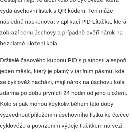
vydá úschovní lístek s QR kódem. Ten může
následně naskenovat v
aplikaci PID Lítačka,
která
zobrazí cenu úschovy a případně ověří nárok na
bezplatné uložení kola.
Držitelé časového kuponu PID s platností alespoň
jeden měsíc, který je platný v tarifním pásmu, kde
se cyklověž nachází, mají nárok na úschovu kola
zdarma po dobu prvních 24 hodin od jeho uložení.
Kolo si pak mohou kdykoliv během této doby
vyzvednout přiložením úschovního lístku ke čtečce
cyklověže a potvrzením výdeje tlačítkem na věži.