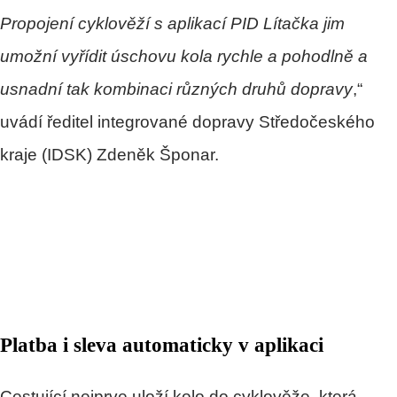
Propojení cyklověží s aplikací PID Lítačka jim
umožní vyřídit úschovu kola rychle a pohodlně a
usnadní tak kombinaci různých druhů dopravy
,“
uvádí ředitel integrované dopravy Středočeského
kraje (IDSK) Zdeněk Šponar.
Platba i sleva automaticky v aplikaci
Cestující nejprve uloží kolo do cyklověže, která