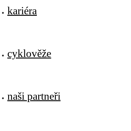
kariéra
cyklověže
naši partneři