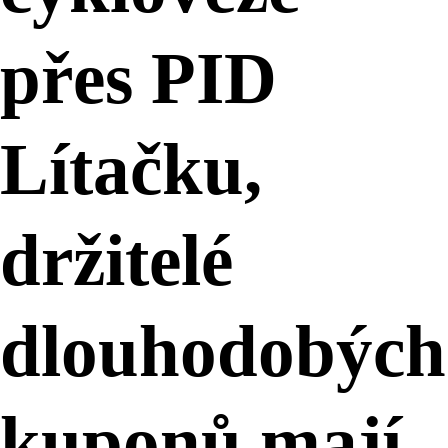
přes PID
Lítačku,
držitelé
dlouhodobých
kuponů mají