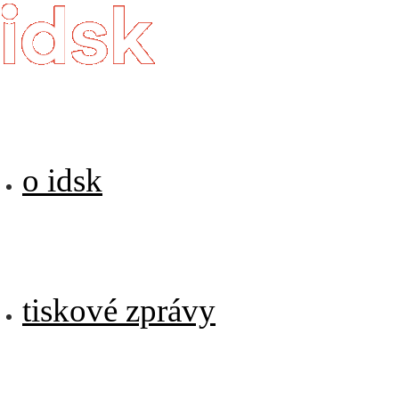
o idsk
tiskové zprávy