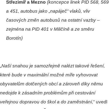
Střezimíř a Mezno
(koncepce linek PID 568, 569
a 451, autobus jako „napáječ“ vlaků, vliv
časových změn autobusů na ostatní vazby –
zejména na PID 401 v Miličíně a ze směru
Borotín)
„Naší snahou je samozřejmě nalézt takové řešení,
které bude v maximální možné míře vyhovovat
obyvatelům dotčených obcí a zároveň díky němu
nedojde k zásadním problémům při cestování
veřejnou dopravou do škol a do zaměstnání,
“ uvedl