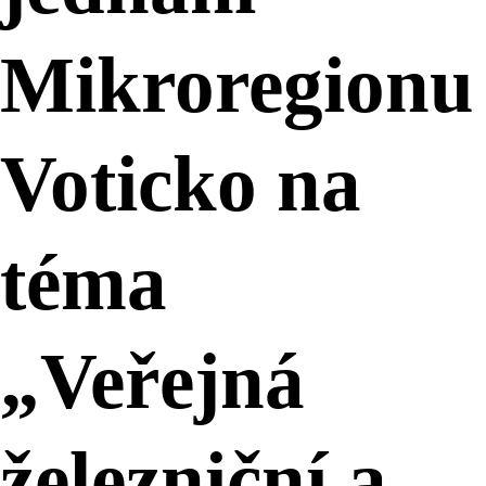
Mikroregionu
Voticko na
téma
„Veřejná
železniční a