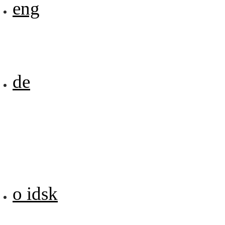
eng
de
o idsk