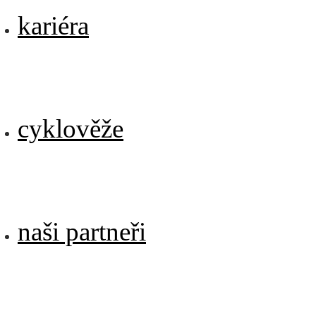
kariéra
cyklověže
naši partneři