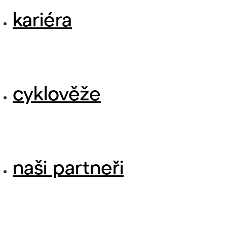
kariéra
cyklověže
naši partneři