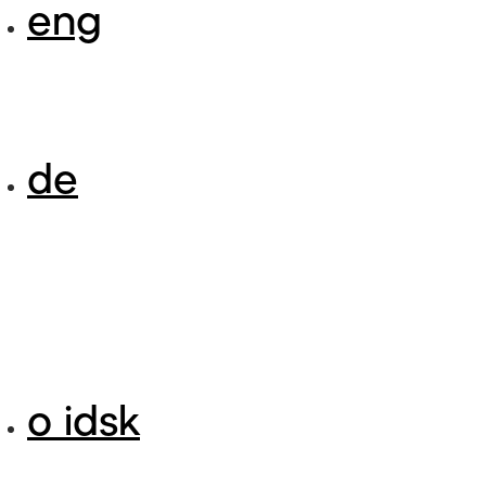
eng
de
o idsk